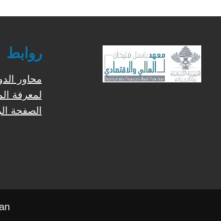
روابط
محاور الد
لمعرفة الم
الصفحة الر
han